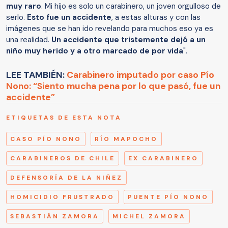
muy raro
. Mi hijo es solo un carabinero, un joven orgulloso de
serlo.
Esto fue un accidente
, a estas alturas y con las
imágenes que se han ido revelando para muchos eso ya es
una realidad.
Un accidente que tristemente dejó a un
niño muy herido y a otro marcado de por vida
".
LEE TAMBIÉN:
Carabinero imputado por caso Pío
Nono: “Siento mucha pena por lo que pasó, fue un
accidente”
ETIQUETAS DE ESTA NOTA
CASO PÍO NONO
RÍO MAPOCHO
CARABINEROS DE CHILE
EX CARABINERO
DEFENSORÍA DE LA NIÑEZ
HOMICIDIO FRUSTRADO
PUENTE PÍO NONO
SEBASTIÁN ZAMORA
MICHEL ZAMORA