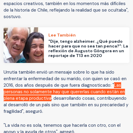
espacios creativos, también en los momentos más difíciles
de la historia de Chile, reflejando la realidad que se ocultaba",
sostuvo.
Lee También
"Dije, tengo alzheimer. ¿Qué puedo
hacer para que no sea tan penca?": La
reflexión de Augusto Góngora en un
reportaje de T13 en 2020
Urrutia también envió un mensaje sobre lo que ha sido
enfrentar la enfermedad de su marido, con quien se casó en
2016, dos años después de que fuera diagnosticado: "
Las
personas no solamente hay que quererlas cuando están en
plena etapa productiva
, desarrollando cosas, contribuyendo
al desarrolló de un país sino que también en su precariedad y
fragilidad", aseguró.
"La vida no es sola, tenemos que hacerla con otro, con el
apoyo y la ayuda de otros", agregó.