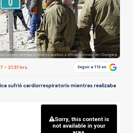
izo chileno entrega primeros auxilios a oficial boliviano en Chungara
 - 21:31 hrs.
Seguir a T13 en
nica sufrió cardiorrespiratorio mientras realizaba