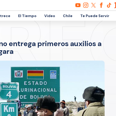
etrece
El Tiempo
Video
Chile
Te Puede Servir
eno entrega primeros auxilios a
gara