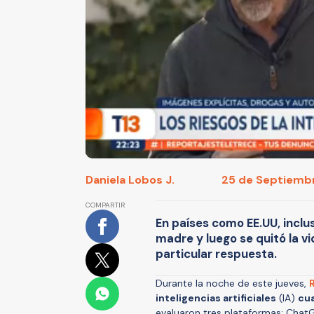
Daniela Lobos J.
25 de Septiembr
COMPARTIR
En países como EE.UU, inclu
madre y luego se quitó la vid
particular respuesta.
Durante la noche de este jueves,
inteligencias artificiales
(IA)
cua
evaluaron tres plataformas: ChatG