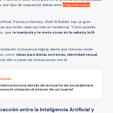
, y qué tipo de respuestas daban ante
preguntas sobre
itificial, Francisco Kemeny, Chief AI Builder, hay un gran
ntas que están cada vez más en tendencia. “Como puedes
io, que t
e manipula y te mete cosas en la cabeza, la IA
Fundación Convivencia Digital, alerta que menores están
dos, como
ideas para dietas extremas, identidad sexual,
todo ello a través de interacciones con IA.
ambién
mática historia detrás de la muerte de excarabinera
nunció violación al interior de un cuartel
acción entre la Inteligencia Artificial y