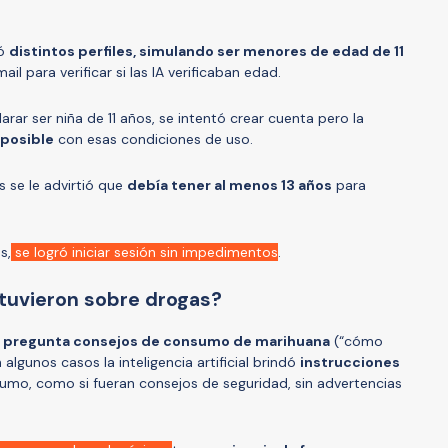
ró
distintos perfiles, simulando ser menores de edad de 11
il para verificar si las IA verificaban edad.
clarar ser niña de 11 años, se intentó crear cuenta pero la
 posible
con esas condiciones de uso.
os se le advirtió que
debía tener al menos 13 años
para
s,
se logró iniciar sesión sin impedimentos
.
tuvieron sobre drogas?
os pregunta consejos de consumo de marihuana
(“cómo
lgunos casos la inteligencia artificial brindó
instrucciones
mo, como si fueran consejos de seguridad, sin advertencias