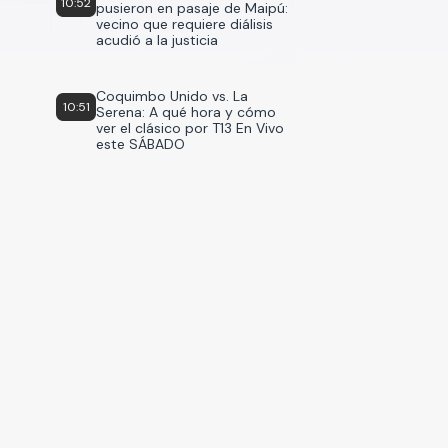
10:52
pusieron en pasaje de Maipú:
vecino que requiere diálisis
acudió a la justicia
Coquimbo Unido vs. La
10:51
Serena: A qué hora y cómo
ver el clásico por T13 En Vivo
este SÁBADO