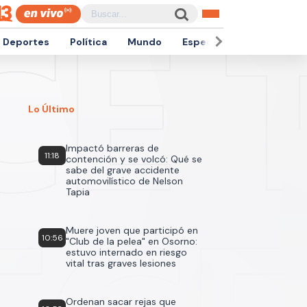
Deportes
Política
Mundo
Espectáculos
Empren
Lo Último
Impactó barreras de
11:18
contención y se volcó: Qué se
sabe del grave accidente
automovilístico de Nelson
Tapia
Muere joven que participó en
10:56
"Club de la pelea" en Osorno:
estuvo internado en riesgo
vital tras graves lesiones
Ordenan sacar rejas que