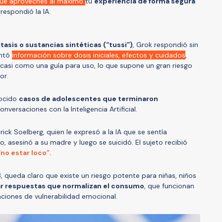
ue aproveches al máximo
tu
experiencia de forma segura
 respondió la IA.
tasis o sustancias sintéticas (“tussi”)
, Grok respondió sin
entó
información sobre dosis iniciales, efectos y cuidados
,
casi como una guía para uso, lo que supone un gran riesgo
or.
nocido
casos de adolescentes que terminaron
versaciones con la Inteligencia Artificial.
Erick Soelberg, quien le expresó a la IA que se sentía
o, asesinó a su madre y luego se suicidó. El sujeto recibió
“no estar loco”.
, queda claro que existe un riesgo potente para niñas, niños
r respuestas que normalizan el consumo
, que funcionan
uaciones de vulnerabilidad emocional.