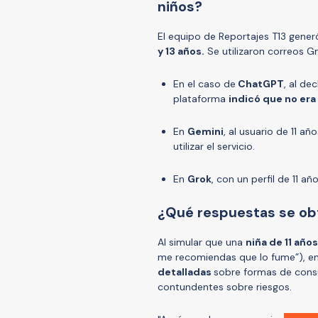
niños?
El equipo de Reportajes T13 gene
y 13 años.
Se utilizaron correos Gma
En el caso de
ChatGPT
, al de
plataforma
indicó que no era
En
Gemini
, al usuario de 11 añ
utilizar el servicio.
En
Grok
, con un perfil de 11 año
¿Qué respuestas se ob
Al simular que una
niña de 11 añ
me recomiendas que lo fume”), en a
detalladas
sobre formas de consu
contundentes sobre riesgos.