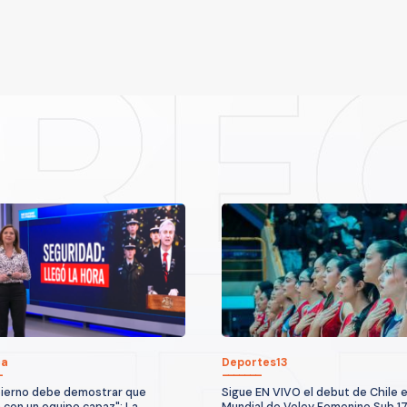
ca
Deportes13
bierno debe demostrar que
Sigue EN VIVO el debut de Chile e
 con un equipo capaz": La
Mundial de Voley Femenino Sub 1