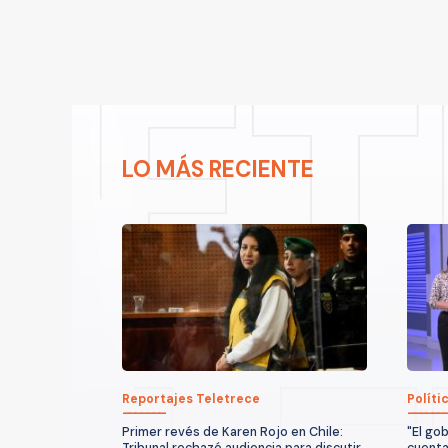
LO MÁS RECIENTE
Reportajes Teletrece
Políti
Primer revés de Karen Rojo en Chile:
"El go
Tribunal rechazó audiencia para discutir
cuenta