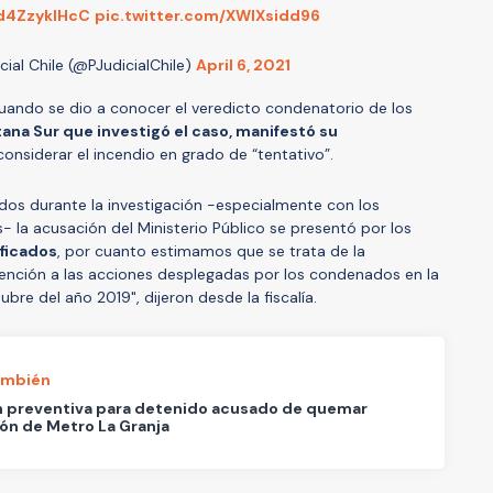
/d4ZzykIHcC
pic.twitter.com/XWIXsidd96
ial Chile (@PJudicialChile)
April 6, 2021
ando se dio a conocer el veredicto condenatorio de los
tana Sur que investigó el caso, manifestó su
considerar el incendio en grado de “tentativo”.
dos durante la investigación -especialmente con los
s- la acusación del Ministerio Público se presentó por los
ificados
, por cuanto estimamos que se trata de la
 atención a las acciones desplegadas por los condenados en la
ubre del año 2019", dijeron desde la fiscalía.
ambién
n preventiva para detenido acusado de quemar
ón de Metro La Granja