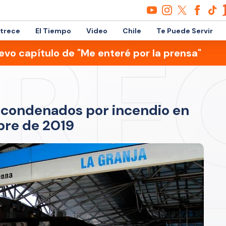
etrece
El Tiempo
Video
Chile
Te Puede Servir
evo capítulo de "Me enteré por la prensa"
a condenados por incendio en
bre de 2019