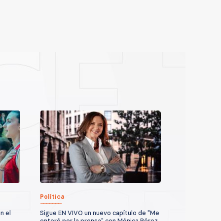
Política
n el
Sigue EN VIVO un nuevo capítulo de "Me
7
enteré por la prensa" con Mónica Pérez