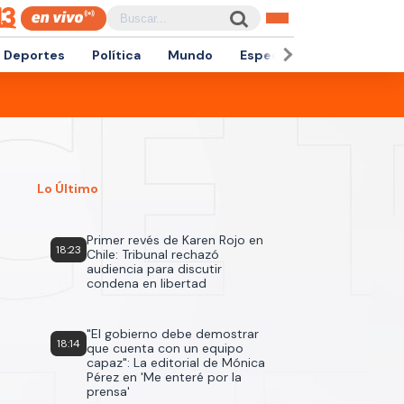
Deportes
Política
Mundo
Espectáculos
Empren
Lo Último
Primer revés de Karen Rojo en
18:23
Chile: Tribunal rechazó
audiencia para discutir
condena en libertad
"El gobierno debe demostrar
18:14
que cuenta con un equipo
capaz": La editorial de Mónica
Pérez en 'Me enteré por la
prensa'