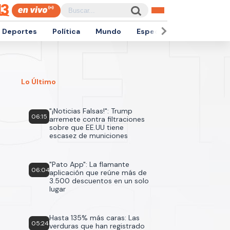
Deportes
Política
Mundo
Espectáculos
Empren
Lo Último
"¡Noticias Falsas!": Trump
06:15
arremete contra filtraciones
sobre que EE.UU tiene
escasez de municiones
"Pato App": La flamante
06:04
aplicación que reúne más de
3.500 descuentos en un solo
lugar
Hasta 135% más caras: Las
05:24
verduras que han registrado