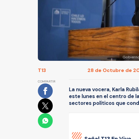
Gobierno 
T13
28 de Octubre de 201
COMPARTIR
La nueva vocera, Karla Rubi
este lunes en el centro de l
sectores políticos que cond
Señal
T13 En Vivo