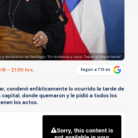
y disturbios en Santiago: “Es violencia y caos. Tapan lo importante”
9 - 21:30 hrs.
Seguir a T13 en
lar, condenó enfáticamente lo ocurrido la tarde de
a capital, donde quemaron y le pidió a todos los
enen los actos.