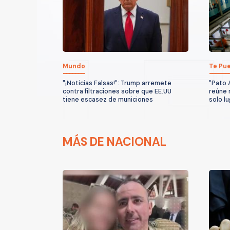
Mundo
Te Pue
"¡Noticias Falsas!": Trump arremete
"Pato 
contra filtraciones sobre que EE.UU
reúne 
tiene escasez de municiones
solo l
MÁS DE NACIONAL