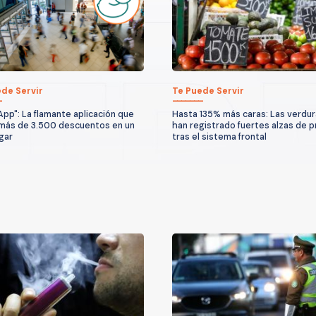
de Servir
Te Puede Servir
App": La flamante aplicación que
Hasta 135% más caras: Las verdu
más de 3.500 descuentos en un
han registrado fuertes alzas de p
ugar
tras el sistema frontal