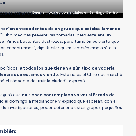
da.
Queman locales comerciales en Santiago Centro
tenían antecedentes de un grupo que estaba llamando
. "Hubo medidas preventivas tomadas, pero este
era un
vo.
Vimos bastantes destrozos, pero también es cierto que
 los encontremos", dijo Rubilar quien también emplazó a la
s.
políticos,
a todos los que tienen algún tipo de vocería,
olencia que estamos viendo.
Este no es el Chile que marchó
amó el sábado a destruir la ciudad", expresó.
seguró que
no tienen contemplado volver al Estado de
o el domingo a medianoche y explicó que esperan, con el
ía de Investigaciones, poder detener a estos grupos pequeños
mbién: