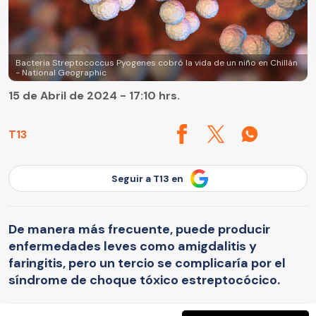
Bacteria Streptococcus Pyogenes cobró la vida de un niño en Chillán
- National Geographic
15 de Abril de 2024 - 17:10 hrs.
T13
Seguir a T13 en
De manera más frecuente, puede producir
enfermedades leves como amigdalitis y
faringitis, pero un tercio se complicaría por el
síndrome de choque tóxico estreptocócico.