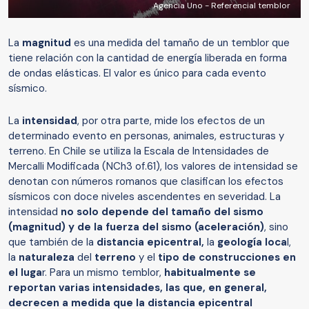
Agencia Uno - Referencial temblor
La
magnitud
es una medida del tamaño de un temblor que
tiene relación con la cantidad de energía liberada en forma
de ondas elásticas. El valor es único para cada evento
sísmico.
La
intensidad
, por otra parte, mide los efectos de un
determinado evento en personas, animales, estructuras y
terreno. En Chile se utiliza la Escala de Intensidades de
Mercalli Modificada (NCh3 of.61), los valores de intensidad se
denotan con números romanos que clasifican los efectos
sísmicos con doce niveles ascendentes en severidad. La
intensidad
no solo depende del tamaño del sismo
(magnitud) y de la fuerza del sismo (aceleración)
, sino
que también de la
distancia epicentral,
la
geología loca
l,
la
naturaleza
del
terreno
y el
tipo de construcciones en
el luga
r. Para un mismo temblor,
habitualmente se
reportan varias intensidades, las que, en general,
decrecen a medida que la distancia epicentral