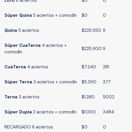
Loto
6 aciertos
$0
0
Súper
Quina
5 aciertos + comodín
$0
0
Quina
5 aciertos
$225.950
9
Súper
Cua
Terna
4 aciertos +
$225.900
9
comodín
Cua
Terna
4 aciertos
$7.240
281
Súper
Terna
3 aciertos + comodín
$5.390
377
Terna
3 aciertos
$1.280
5002
Súper Dupla
2 aciertos + comodín
$1.000
3484
RECARGADO 6 aciertos
$0
0