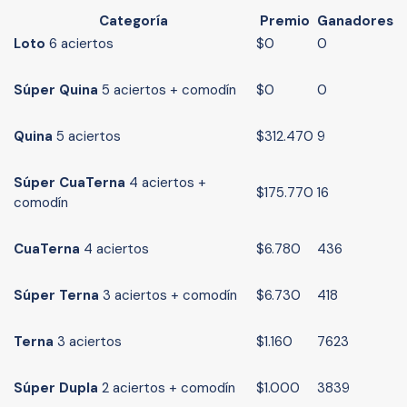
Categoría
Premio
Ganadores
Loto
6 aciertos
$0
0
Súper
Quina
5 aciertos + comodín
$0
0
Quina
5 aciertos
$312.470
9
Súper
Cua
Terna
4 aciertos +
$175.770
16
comodín
Cua
Terna
4 aciertos
$6.780
436
Súper
Terna
3 aciertos + comodín
$6.730
418
Terna
3 aciertos
$1.160
7623
Súper Dupla
2 aciertos + comodín
$1.000
3839