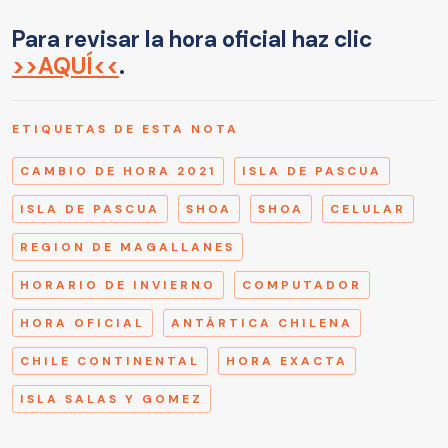
Para revisar la hora oficial haz clic
>>AQUÍ<<
.
ETIQUETAS DE ESTA NOTA
CAMBIO DE HORA 2021
ISLA DE PASCUA
ISLA DE PASCUA
SHOA
SHOA
CELULAR
REGION DE MAGALLANES
HORARIO DE INVIERNO
COMPUTADOR
HORA OFICIAL
ANTÁRTICA CHILENA
CHILE CONTINENTAL
HORA EXACTA
ISLA SALAS Y GOMEZ