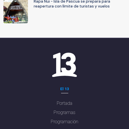
Rapa Nui - Isla de Pascua se prepara para
reapertura con límite de turistas y vuelos
El 13
Portada
Programas
Programación