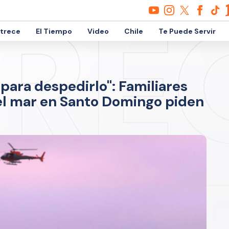
etrece
El Tiempo
Video
Chile
Te Puede Servir
para despedirlo": Familiares
 el mar en Santo Domingo piden