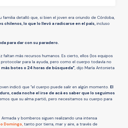
u familia detalló que, si bien el joven era oriundo de Córdoba,
 chilenos, lo que lo llevó a radicarse en el país,
incluso
yuda para dar con su paradero.
z faltan más recursos humanos. Es cierto, ellos (los equipos
 protocolar para la ayuda, pero como el cuerpo todavía no
s más botes o 24 horas de búsqueda"
, dijo María Antonieta
 joven indicó que "el cuerpo puede salir en algún momento.
El
duro, cada noche el irse de acá es saber que lo seguimos
mos que su alma partió, pero necesitamos su cuerpo para
a Armada y bomberos siguen realizando una intensa
to Domingo,
tanto por tierra, mar y aire, a través de