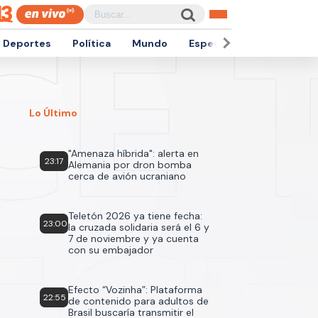
Deportes
Política
Mundo
Espectáculos
Empren
Lo Último
"Amenaza híbrida": alerta en
23:17
Alemania por dron bomba
cerca de avión ucraniano
Teletón 2026 ya tiene fecha:
23:00
la cruzada solidaria será el 6 y
7 de noviembre y ya cuenta
con su embajador
Efecto “Vozinha”: Plataforma
22:55
de contenido para adultos de
Brasil buscaría transmitir el