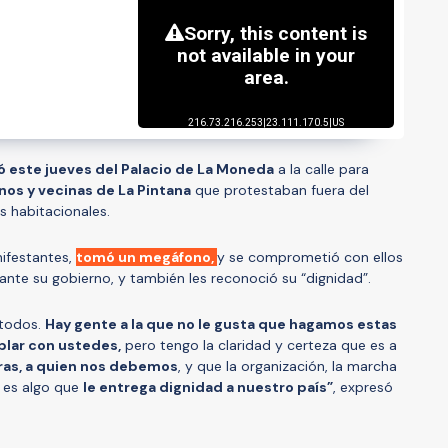
ió este jueves del Palacio de La Moneda
a la calle para
nos y vecinas de La Pintana
que protestaban fuera del
es habitacionales.
nifestantes,
tomó un megáfono,
y se comprometió con ellos
rante su gobierno, y también les reconoció su “dignidad”.
 todos.
Hay gente a la que no le gusta que hagamos estas
ablar con ustedes,
pero tengo la claridad y certeza que es a
ras, a quien nos debemos
, y que la organización, la marcha
, es algo que
le entrega dignidad a nuestro país”
, expresó