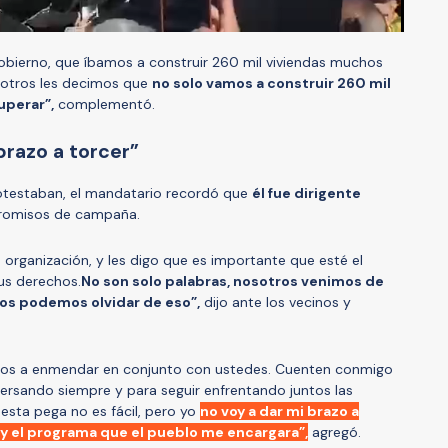
 gobierno, que íbamos a construir 260 mil viviendas muchos
osotros les decimos que
no solo vamos a construir 260 mil
uperar”,
complementó.
brazo a torcer”
rotestaban, el mandatario recordó que
él fue dirigente
romisos de campaña.
organización, y les digo que es importante que esté el
us derechos.
No son solo palabras, nosotros venimos de
nos podemos olvidar de eso”,
dijo ante los vecinos y
os a enmendar en conjunto con ustedes. Cuenten conmigo
ersando siempre y para seguir enfrentando juntos las
esta pega no es fácil, pero yo
no voy a dar mi brazo a
 y el programa que el pueblo me encargara”,
agregó.