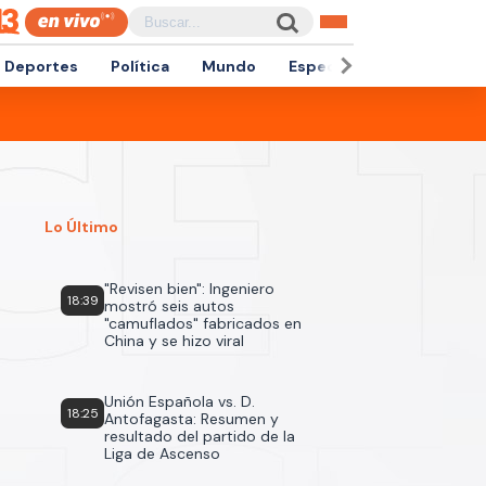
Deportes
Política
Mundo
Espectáculos
Empren
Lo Último
"Revisen bien": Ingeniero
18:39
mostró seis autos
"camuflados" fabricados en
China y se hizo viral
Unión Española vs. D.
18:25
Antofagasta: Resumen y
resultado del partido de la
Liga de Ascenso