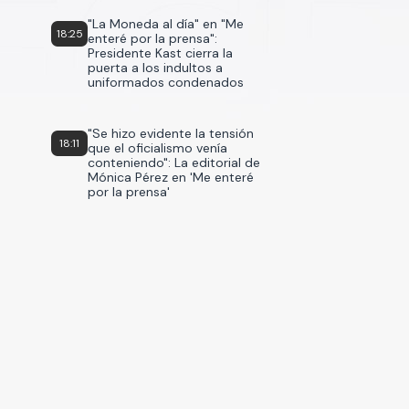
"La Moneda al día" en "Me
18:25
enteré por la prensa":
Presidente Kast cierra la
puerta a los indultos a
uniformados condenados
"Se hizo evidente la tensión
18:11
que el oficialismo venía
conteniendo": La editorial de
Mónica Pérez en 'Me enteré
por la prensa'