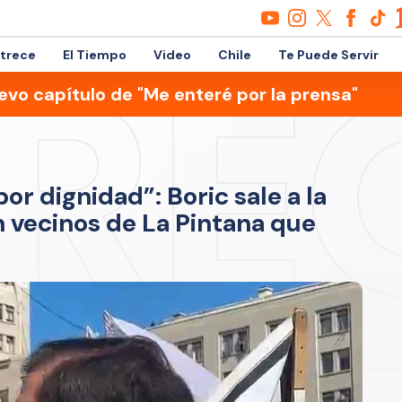
etrece
El Tiempo
Video
Chile
Te Puede Servir
evo capítulo de "Me enteré por la prensa"
r dignidad”: Boric sale a la
 vecinos de La Pintana que