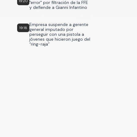
19:20
"error" por filtración de la FFE
y defiende a Gianni Infantino
Empresa suspende a gerente
19:18
general imputado por
perseguir con una pistola a
jóvenes que hicieron juego del
“ring-raja”