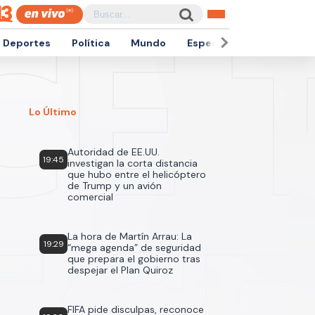
Deportes
Política
Mundo
Espectáculos
Empren
Lo Último
Autoridad de EE.UU.
19:45
investigan la corta distancia
que hubo entre el helicóptero
de Trump y un avión
comercial
La hora de Martín Arrau: La
19:29
“mega agenda” de seguridad
que prepara el gobierno tras
despejar el Plan Quiroz
FIFA pide disculpas, reconoce