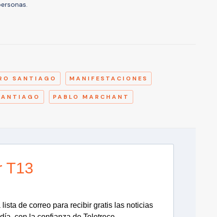
personas.
A
RO SANTIAGO
MANIFESTACIONES
SANTIAGO
PABLO MARCHANT
r T13
lista de correo para recibir gratis las noticias
día, con la confianza de Teletrece.