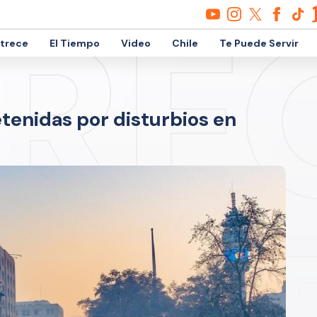
etrece
El Tiempo
Video
Chile
Te Puede Servir
tenidas por disturbios en