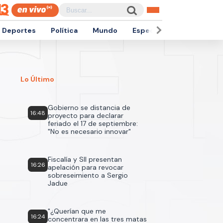
Deportes
Política
Mundo
Espectáculos
Empren
Lo Último
Gobierno se distancia de
16:48
proyecto para declarar
feriado el 17 de septiembre:
"No es necesario innovar"
Fiscalía y SII presentan
16:26
apelación para revocar
sobreseimiento a Sergio
Jadue
"¿Querían que me
16:24
concentrara en las tres matas