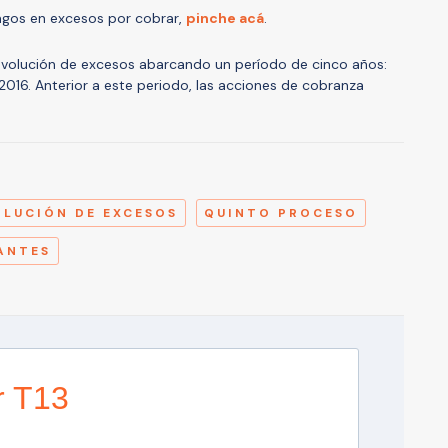
pagos en excesos por cobrar,
pinche acá
.
evolución de excesos abarcando un período de cinco años:
016. Anterior a este periodo, las acciones de cobranza
A
LUCIÓN DE EXCESOS
QUINTO PROCESO
ANTES
r T13