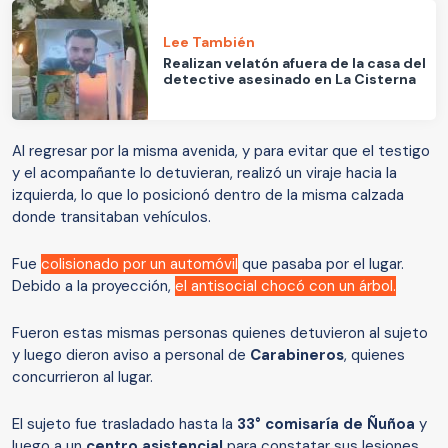
Lee También
Realizan velatón afuera de la casa del
detective asesinado en La Cisterna
Al regresar por la misma avenida, y para evitar que el testigo
y el acompañante lo detuvieran, realizó un viraje hacia la
izquierda, lo que lo posicionó dentro de la misma calzada
donde transitaban vehículos.
Fue
colisionado por un automóvil
que pasaba por el lugar.
Debido a la proyección,
el antisocial chocó con un árbol.
Fueron estas mismas personas quienes detuvieron al sujeto
y luego dieron aviso a personal de
Carabineros
, quienes
concurrieron al lugar.
El sujeto fue trasladado hasta la
33° comisaría de Ñuñoa
y
luego a un
centro asistencial
para constatar sus lesiones.