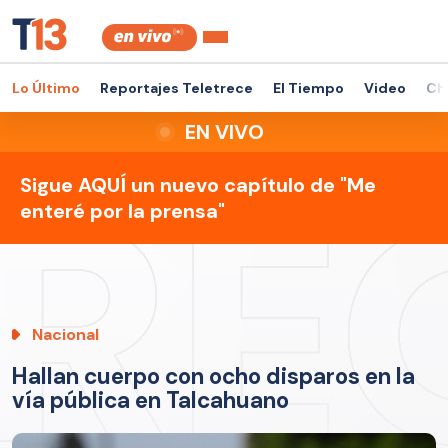
Lo Último
Reportajes Teletrece
El Tiempo
Video
Ch
EN VIVO
Sigue AQUÍ un nuevo capítulo de "Me
enteré por la prensa"
Nacional
Hallan cuerpo con ocho disparos en la
vía pública en Talcahuano