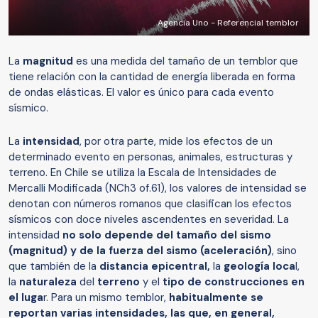
Agencia Uno - Referencial temblor
La
magnitud
es una medida del tamaño de un temblor que
tiene relación con la cantidad de energía liberada en forma
de ondas elásticas. El valor es único para cada evento
sísmico.
La
intensidad
, por otra parte, mide los efectos de un
determinado evento en personas, animales, estructuras y
terreno. En Chile se utiliza la Escala de Intensidades de
Mercalli Modificada (NCh3 of.61), los valores de intensidad se
denotan con números romanos que clasifican los efectos
sísmicos con doce niveles ascendentes en severidad. La
intensidad
no solo depende del tamaño del sismo
(magnitud) y de la fuerza del sismo (aceleración)
, sino
que también de la
distancia epicentral,
la
geología loca
l,
la
naturaleza
del
terreno
y el
tipo de construcciones en
el luga
r. Para un mismo temblor,
habitualmente se
reportan varias intensidades, las que, en general,