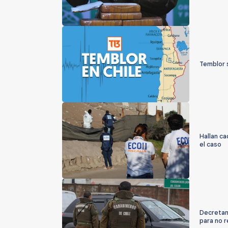
Temblor s
Hallan ca
el caso
Decretan 
para no r