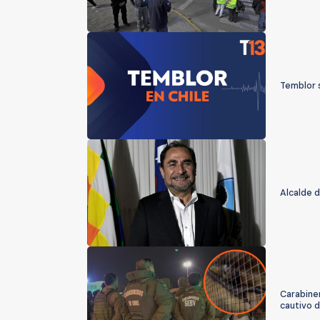
Temblor s
Alcalde d
Carabiner
cautivo d