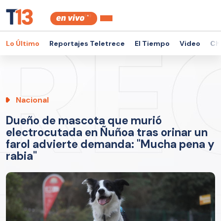
Lo Último
Reportajes Teletrece
El Tiempo
Video
Ch
Nacional
Dueño de mascota que murió
electrocutada en Ñuñoa tras orinar un
farol advierte demanda: "Mucha pena y
rabia"