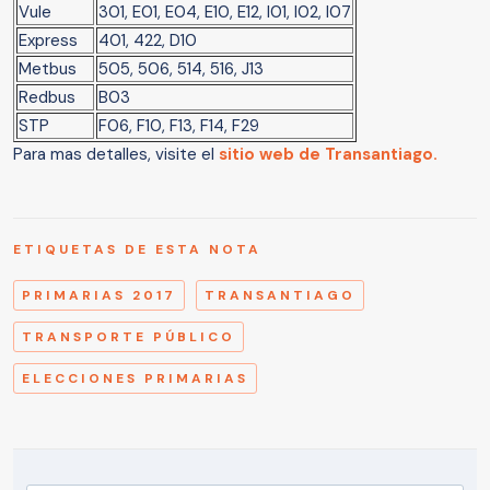
Vule
301, E01, E04, E10, E12, I01, I02, I07
Express
401, 422, D10
Metbus
505, 506, 514, 516, J13
Redbus
B03
STP
F06, F10, F13, F14, F29
Para mas detalles, visite el
sitio web de Transantiago.
ETIQUETAS DE ESTA NOTA
PRIMARIAS 2017
TRANSANTIAGO
TRANSPORTE PÚBLICO
ELECCIONES PRIMARIAS