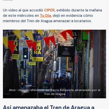
Un video al que accedió
CIPER
, exhibido durante la mañana
de este miércoles en
Tu Día
, dejó en evidencia cómo
miembros del Tren de Aragua amenazan a locatarios.
Aton - Imagen referencial del Barrio Bellavista, amenazado por el
Tren de Aragua
Así amenazaba el Tren de Aragua a