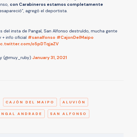
onso,
con Carabineros estamos completamente
desapareció”, agregó el deportista.
s del insta de Pangal, San Alfonso destruído, mucha gente
 + info oficial
#sanalfonso
#CajonDelMaipo
ic.twitter.com/o5pDTqjaZV
y (@muy_ruby)
January 31, 2021
A
CAJÓN DEL MAIPO
ALUVIÓN
ANGAL ANDRADE
SAN ALFONSO