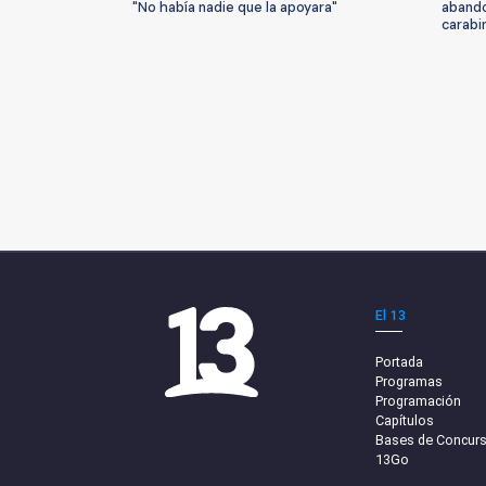
"No había nadie que la apoyara"
abando
carabin
El 13
Portada
Programas
Programación
Capítulos
Bases de Concur
13Go