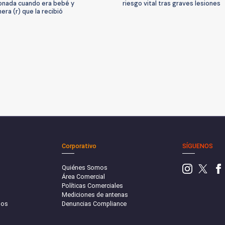
nada cuando era bebé y
riesgo vital tras graves lesiones
era (r) que la recibió
Corporativo
SÍGUENOS
Quiénes Somos
Área Comercial
Políticas Comerciales
Mediciones de antenas
sos
Denuncias Compliance