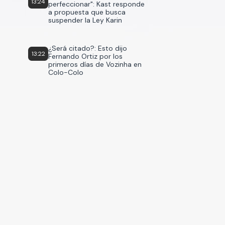
13:24
perfeccionar": Kast responde
a propuesta que busca
suspender la Ley Karin
¿Será citado?: Esto dijo
13:22
Fernando Ortiz por los
primeros días de Vozinha en
Colo-Colo