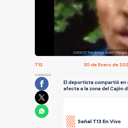
[VIDEO] “Perdimos todo”: Pangal
T13
30 de Enero de 2021
COMPARTIR
El deportista compartió en 
afecta a la zona del Cajón d
Señal
T13 En Vivo