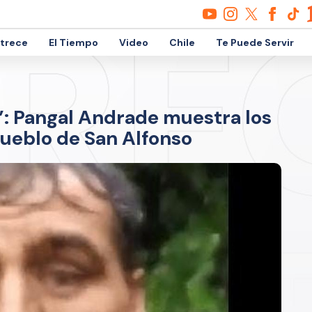
etrece
El Tiempo
Video
Chile
Te Puede Servir
: Pangal Andrade muestra los
pueblo de San Alfonso