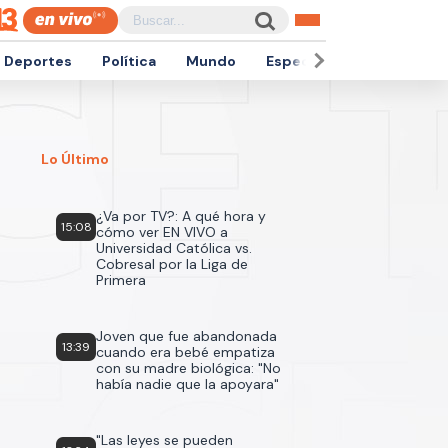
Deportes
Política
Mundo
Espectáculos
Empren
Lo Último
¿Va por TV?: A qué hora y
15:08
cómo ver EN VIVO a
Universidad Católica vs.
Cobresal por la Liga de
Primera
Joven que fue abandonada
13:39
cuando era bebé empatiza
con su madre biológica: "No
había nadie que la apoyara"
"Las leyes se pueden