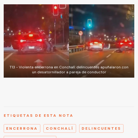
T13 - Violenta encerrona en Conchalí: delincuentes apuñalaron con
un desatornillador a pareja de conductor
ETIQUETAS DE ESTA NOTA
ENCERRONA
CONCHALÍ
DELINCUENTES