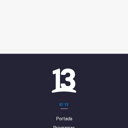
El 13
Portada
Programas