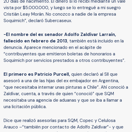
20 días de nacimiento. El dinero sí lo recibí mediante un vale
vista por $5.000.000, y luego se lo entregué a mi suegro
Cristián Leay Morán. No conozco a nadie de la empresa
Soquimich”, declaró Subercaseux.
-El nombre del ex senador Adolfo Zaldívar Larraín,
fallecido en febrero de 2013
, también está incluido en la
denuncia. Aparece mencionado en el acápite de
“contribuyentes que emitieron boletas de honorarios a
Soquimich por servicios prestados a otros contribuyentes”.
El primero es Patricio Purcell,
quien declaró al SII que
asesoró a una de las hijas del ex embajador en Argentina,
“que necesitaba internar unas pinturas a Chile”. Ahí conoció a
Zaldívar, cuenta, a través de quien “conoció” que SQM
necesitaba una agencia de aduanas y que se iba a llamar a
una licitación pública.
Dice que realizó asesorías para SQM, Copec y Celulosa
Arauco –“también por contacto de Adolfo Zaldívar”- y que