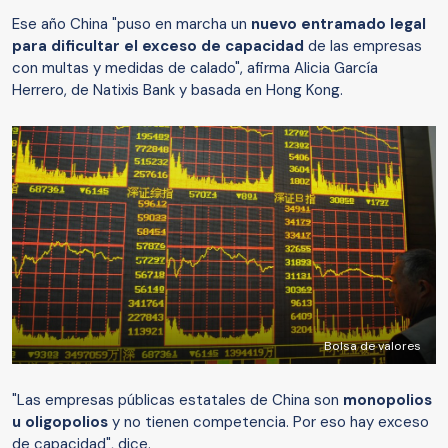
Ese año China "puso en marcha un
nuevo entramado legal
para dificultar el exceso de capacidad
de las empresas
con multas y medidas de calado", afirma Alicia García
Herrero, de Natixis Bank y basada en Hong Kong.
Bolsa de valores
"Las empresas públicas estatales de China son
monopolios
u oligopolios
y no tienen competencia. Por eso hay exceso
de capacidad", dice.