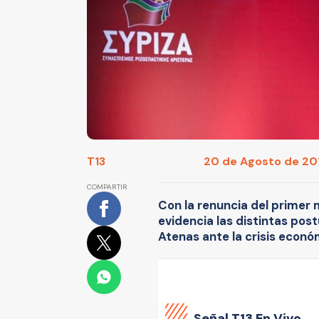
T13
20 de Agosto de 201
COMPARTIR
Con la renuncia del primer m
evidencia las distintas post
Atenas ante la crisis econó
Señal
T13 En Vivo