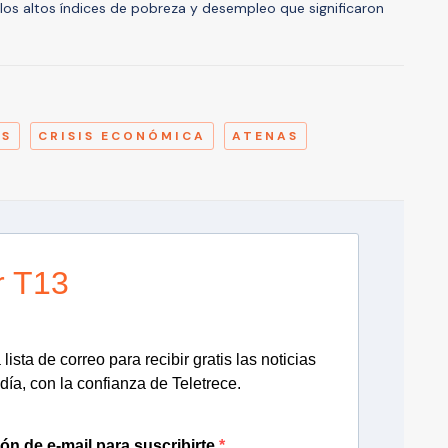
 los altos índices de pobreza y desempleo que significaron
A
AS
CRISIS ECONÓMICA
ATENAS
r T13
lista de correo para recibir gratis las noticias
día, con la confianza de Teletrece.
ión de e-mail para suscribirte