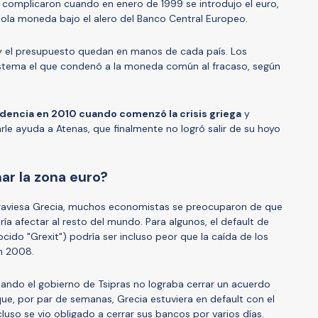
se complicaron cuando en enero de 1999 se introdujo el euro,
sola moneda bajo el alero del Banco Central Europeo.
 y el presupuesto quedan en manos de cada país. Los
stema el que condenó a la moneda común al fracaso, según
dencia en 2010 cuando comenzó la crisis griega
y
rle ayuda a Atenas, que finalmente no logró salir de su hoyo
r la zona euro?
traviesa Grecia, muchos economistas se preocuparon de que
ía afectar al resto del mundo. Para algunos, el default de
ocido "Grexit") podría ser incluso peor que la caída de los
n 2008.
ando el gobierno de Tsipras no lograba cerrar un acuerdo
e, por par de semanas, Grecia estuviera en default con el
luso se vio obligado a cerrar sus bancos por varios días.