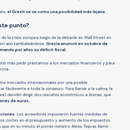
ate,
el Grexit se ve como una posibilidad más lejana.
ste punto?
o de la crisis europea luego de la debacle en Wall Street en
ron aún tambaleándose,
Grecia anunció en octubre de
ando por años su déficit fiscal.
itió más pedir préstamos a los mercados financieros y para
rrota.
 los mercados internacionales por una posible
ar fácilmente a toda la zonaeuro. Para llamar a la calma, la
pea)
decidió dirigir dos rescates económicos a Atenas, que
ones de euros
.
iciones.
Los acreedores impusieron fuertes medidas de
icos cortes en el presupuesto y aumento de los impuestos
o que en su minuto el primer ministro Alexis Tsipras llamó