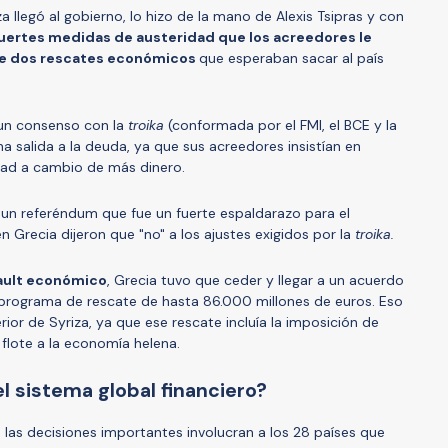
a llegó al gobierno, lo hizo de la mano de Alexis Tsipras y con
fuertes medidas de austeridad que los acreedores le
de dos rescates económicos
que esperaban sacar al país
 un consenso con la
troika
(conformada por el FMI, el BCE y la
 salida a la deuda, ya que sus acreedores insistían en
dad a cambio de más dinero.
ó un referéndum que fue un fuerte espaldarazo para el
n Grecia dijeron que "no" a los ajustes exigidos por la
troika.
ault económico
, Grecia tuvo que ceder y llegar a un acuerdo
 programa de rescate de hasta 86.000 millones de euros. Eso
terior de Syriza, ya que ese rescate incluía la imposición de
 flote a la economía helena.
el sistema global financiero?
 las decisiones importantes involucran a los 28 países que