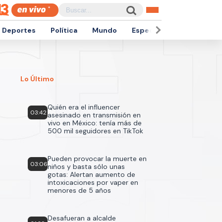
Deportes
Política
Mundo
Espectáculos
Empren
Lo Último
Quién era el influencer
03:42
asesinado en transmisión en
vivo en México: tenía más de
500 mil seguidores en TikTok
Pueden provocar la muerte en
03:06
niños y basta sólo unas
gotas: Alertan aumento de
intoxicaciones por vaper en
menores de 5 años
Desafueran a alcalde