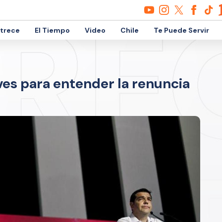
etrece
El Tiempo
Video
Chile
Te Puede Servir
aves para entender la renuncia