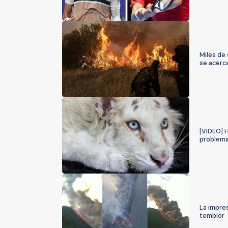
Miles de 
se acerc
[VIDEO] H
problema
La impres
temblor