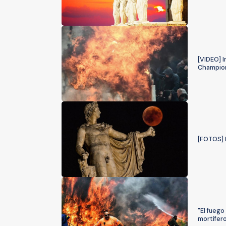
[VIDEO] I
Champio
[FOTOS] L
"El fuego
mortífer