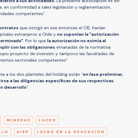
elativo a sus actividades.
La presente autorización es sin
e, en conformidad a tales legislación y reglamentación,
ridades competentes”.
ontratos
que otorgó en ese entonces el CIE, hacían
pitales extranjeros a Chile y
no suponían la "autorización
terminado"
. Por lo que
la autorización no eximía al
mplir con las obligaciones
emanadas de la normativa
propio proyecto de inversión y tampoco las facultades de
ganismos sectoriales competentes".
ia a los dos planteles del holding están “
en fase preliminar,
irse a las diligencias específicas de sus respectivas
n desarrollo
”.
A
MINEDUC
LUCRO
LLO
AIEP
LUCRO EN LA EDUCACIÓN