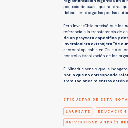
reglamentación vigentes en lo r
perjuicio de cualesquiera otras qu
deban ser otorgadas por las auto
Pero InvestChile precisó que los
c
referencia a la transferencia de ca
de un proyecto específico y de
inversionista extranjero "de cu
sectorial aplicable en Chile a su 
control o fiscalización de los or
El Mineduc señaló que la indagator
por lo que no corresponde refer
tramitaciones mientras estén e
ETIQUETAS DE ESTA NOT
LAUREATE
EDUCACIÓN
UNIVERSIDAD ANDRÉS BE