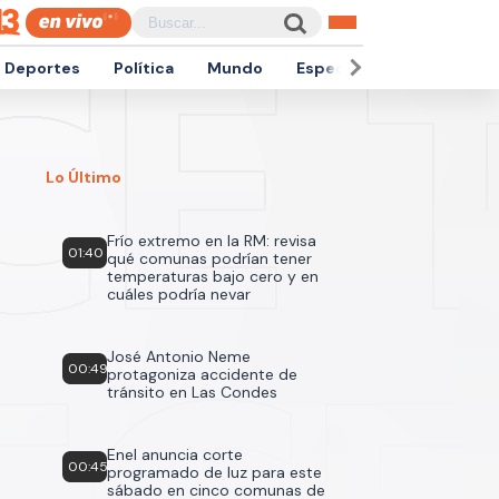
Deportes
Política
Mundo
Espectáculos
Empren
Lo Último
Frío extremo en la RM: revisa
01:40
qué comunas podrían tener
temperaturas bajo cero y en
cuáles podría nevar
José Antonio Neme
00:49
protagoniza accidente de
tránsito en Las Condes
Enel anuncia corte
00:45
programado de luz para este
sábado en cinco comunas de