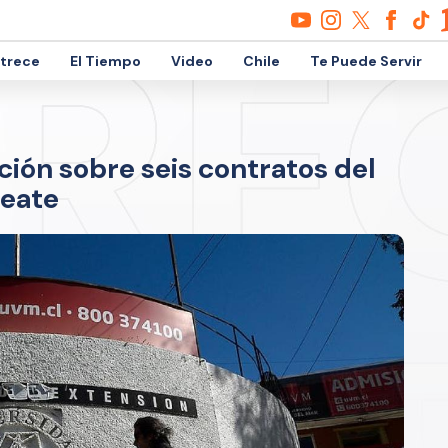
etrece
El Tiempo
Video
Chile
Te Puede Servir
ión sobre seis contratos del
reate