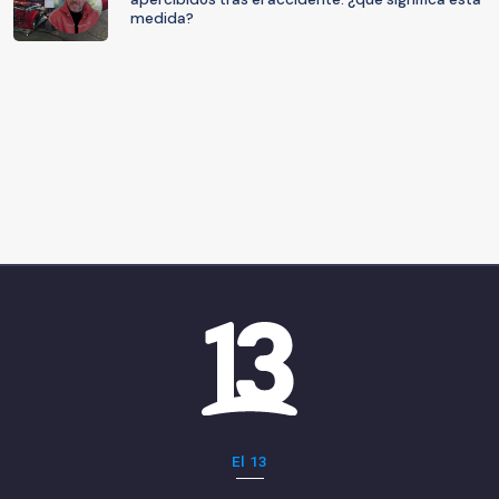
medida?
El 13