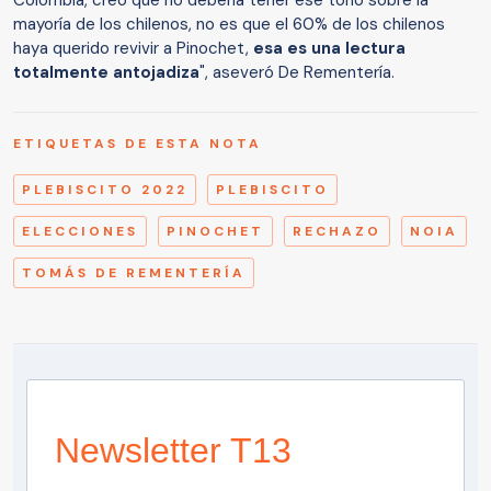
Colombia, creo que no debería tener ese tono sobre la
mayoría de los chilenos, no es que el 60% de los chilenos
haya querido revivir a Pinochet,
esa es una lectura
totalmente antojadiza
", aseveró De Rementería.
ETIQUETAS DE ESTA NOTA
PLEBISCITO 2022
PLEBISCITO
ELECCIONES
PINOCHET
RECHAZO
NOIA
TOMÁS DE REMENTERÍA
Newsletter T13