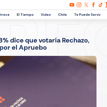
etrece
El Tiempo
Video
Chile
Te Puede Servir
8% dice que votaría Rechazo,
 por el Apruebo