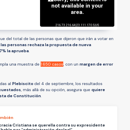
ue del total de las personas que dijeron que irán a votar en
las personas rechaza la propuesta de nueva
7% la aprueba
.
empla una muestra de
1.650 casos
, con un
margen de error
adas al
Plebiscito
del 4 de septiembre, los resultados
cuestados
, más allá de su opción, asegura que
quiere
sta de Constitución
.
ambién
acia Cristiana se querella contra su expresidente
hahín por “administración desleal”