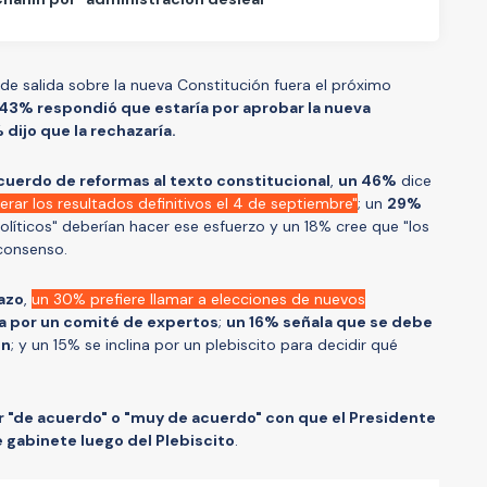
o de salida sobre la nueva Constitución fuera el próximo
 43% respondió que estaría por aprobar la nueva
dijo que la rechazaría.
cuerdo de reformas al texto constitucional
,
un 46%
dice
rar los resultados definitivos el 4 de septiembre
"
; un
29%
líticos" deberían hacer ese esfuerzo y un 18% cree que "los
 consenso.
azo
,
un 30% prefiere llamar a elecciones de nuevos
na por un comité de expertos
;
un 16% señala que se debe
ón
; y un 15% se inclina por un plebiscito para decidir qué
r "de acuerdo" o "muy de acuerdo" con que el Presidente
 gabinete luego del Plebiscito
.