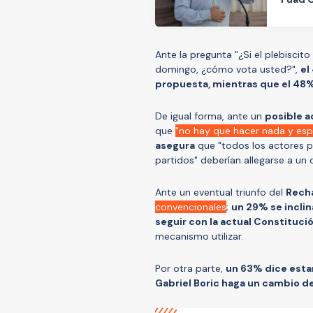
Ante la pregunta "¿Si el plebiscit
domingo, ¿cómo vota usted?",
el
propuesta, mientras que el 48% 
De igual forma, ante un
posible a
que
"no hay que hacer nada y espe
asegura
que "todos los actores po
partidos" deberían allegarse a un
Ante un eventual triunfo del
Rech
convencionales
;
un 29% se incli
seguir con la actual Constituci
mecanismo utilizar.
Por otra parte,
un 63% dice esta
Gabriel Boric haga un cambio de