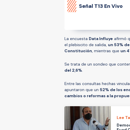
Señal
T13 En Vivo
La encuesta
Data Influye
afirmó q
el plebiscito de salida,
un 53% de 
Constitución
, mientras que
un 4
Se trata de un sondeo que cont
del 2,6%
.
Entre las consultas hechas vincul
apuntaron que un
52% de los en
cambios o reformas a la propue
Lee T
Democr
Fuad C