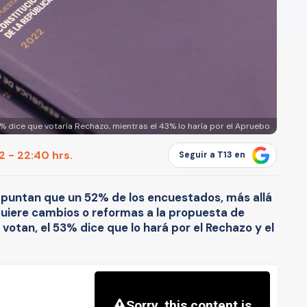
8% dice que votaría Rechazo, mientras el 43% lo haría por el Apruebo
 - 22:40 hrs.
Seguir a T13 en
apuntan que un 52% de los encuestados, más allá
quiere cambios o reformas a la propuesta de
votan, el 53% dice que lo hará por el Rechazo y el