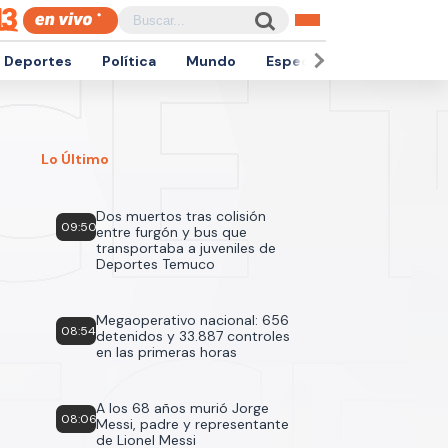
Deportes
Política
Mundo
Espectáculos
Empren
Lo Último
Dos muertos tras colisión
09:50
entre furgón y bus que
transportaba a juveniles de
Deportes Temuco
Megaoperativo nacional: 656
08:54
detenidos y 33.887 controles
en las primeras horas
A los 68 años murió Jorge
08:06
Messi, padre y representante
de Lionel Messi