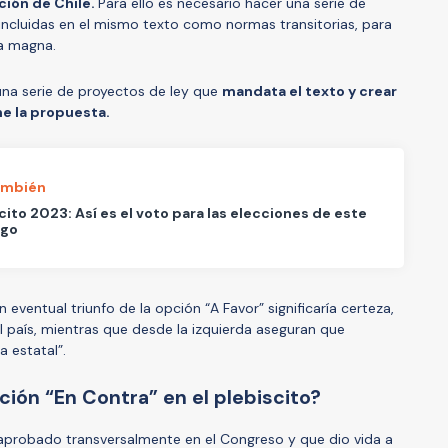
ción de Chile.
Para ello es necesario hacer una serie de
incluidas en el mismo texto como normas transitorias, para
rta magna.
una serie de proyectos de ley que
mandata el texto y crear
e la propuesta.
ambién
cito 2023: Así es el voto para las elecciones de este
go
eventual triunfo de la opción “A Favor” significaría certeza,
 país, mientras que desde la izquierda aseguran que
a estatal”.
ción “En Contra” en el plebiscito?
 aprobado transversalmente en el Congreso y que dio vida a