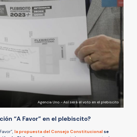
Agencia Uno - Así será el voto en el plebiscito
ción “A Favor” en el plebiscito?
Favor”,
la propuesta del Consejo Constitucional
se