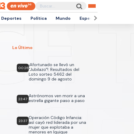
Deportes
Política
Mundo
Espectáculos
Empren
Lo Último
¡Afortunado se llevó un
00:28
"Jubilazo"!: Resultados del
Loto sorteo 5462 del
domingo 9 de agosto
Astrónomos ven morir a una
23:47
estrella gigante paso a paso
Operación Código Infancia:
23:37
así cayó red liderada por una
mujer que explotaba a
menores en Iquique