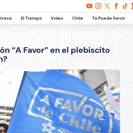
etrece
El Tiempo
Video
Chile
Te Puede Servir
ón “A Favor” en el plebiscito
n?