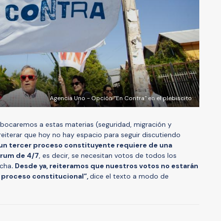
Agencia Uno - Opción "En Contra" en el plebiscito
 abocaremos a estas materias (seguridad, migración y
eiterar que hoy no hay espacio para seguir discutiendo
 un tercer proceso constituyente requiere de una
órum de 4/7
, es decir, se necesitan votos de todos los
echa
. Desde ya, reiteramos que nuestros votos no estarán
 proceso constitucional”,
dice el texto a modo de
A