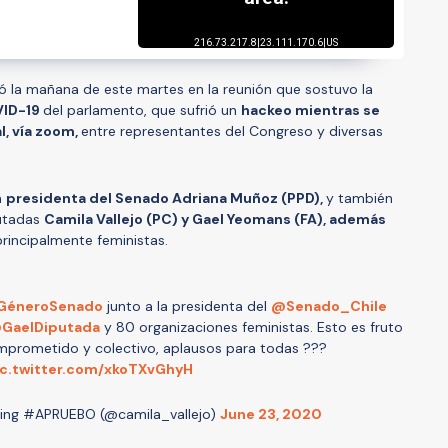
 la mañana de este martes en la reunión que sostuvo la
VID-19
del parlamento, que sufrió un
hackeo mientras se
l, vía zoom,
entre representantes del Congreso y diversas
a
presidenta del Senado Adriana Muñoz (PPD),
y también
putadas
Camila Vallejo (PC) y Gael Yeomans (FA), además
principalmente feministas.
GéneroSenado
junto a la presidenta del
@Senado_Chile
GaelDiputada
y 80 organizaciones feministas. Esto es fruto
mprometido y colectivo, aplausos para todas ???
ic.twitter.com/xkoTXvGhyH
ling #APRUEBO (@camila_vallejo)
June 23, 2020