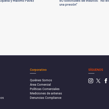
Squella y Máximo Pavez
80 solicitudes de indultos: "No ex
una presión"
Corporativo
SÍGUENOS
Quiénes Somos
Área Comercial
Políticas Comerciales
Mediciones de antenas
sos
Denuncias Compliance