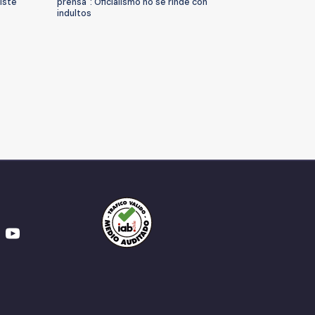
iste
prensa": Oficialismo no se rinde con
indultos