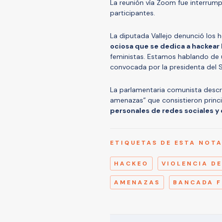
La reunión vía Zoom fue interrum
participantes.
La diputada Vallejo denunció los 
ociosa que se dedica a hackear 
feministas. Estamos hablando de
convocada por la presidenta del 
La parlamentaria comunista describ
amenazas” que consistieron princ
personales de redes sociales y 
ETIQUETAS DE ESTA NOT
HACKEO
VIOLENCIA D
AMENAZAS
BANCADA F