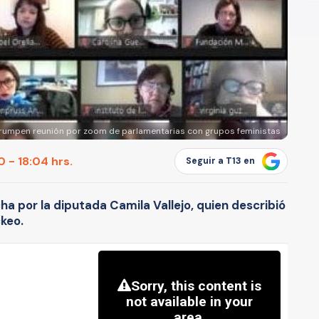
rrumpen reunión por zoom de parlamentarias con grupos feministas
 - 18:04 hrs.
Seguir a T13 en
ha por la diputada Camila Vallejo, quien describió
keo.