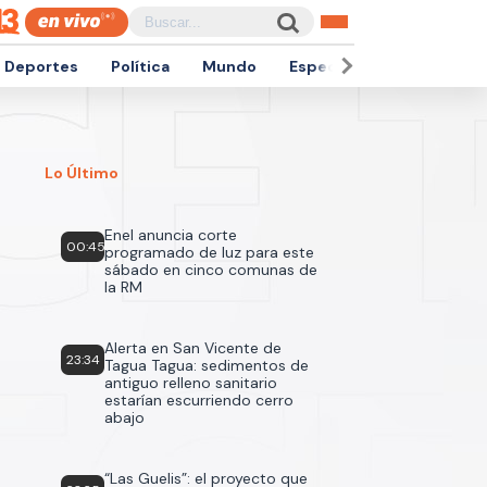
Deportes
Política
Mundo
Espectáculos
Empren
Lo Último
Enel anuncia corte
00:45
programado de luz para este
sábado en cinco comunas de
la RM
Alerta en San Vicente de
23:34
Tagua Tagua: sedimentos de
antiguo relleno sanitario
estarían escurriendo cerro
abajo
“Las Guelis”: el proyecto que