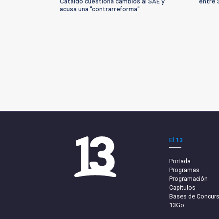
Cataldo cuestiona cambios al SAE y
entre 
acusa una "contrarreforma"
El 13
Portada
Programas
Programación
Capítulos
Bases de Concur
13Go