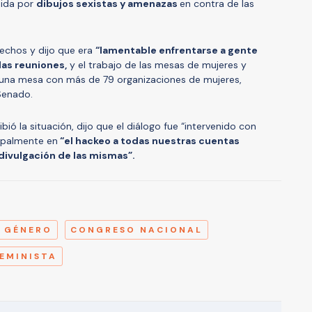
pida por
dibujos sexistas y amenazas
en contra de las
hechos y dijo que era
“lamentable enfrentarse a gente
las reuniones,
y el trabajo de las mesas de mujeres y
 una mesa con más de 79 organizaciones de mujeres,
Senado.
ió la situación, dijo que el diálogo fue “intervenido con
ipalmente en
“el hackeo a todas nuestras cuentas
divulgación de las mismas”.
A
E GÉNERO
CONGRESO NACIONAL
EMINISTA