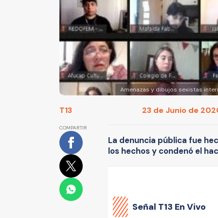
Amenazas y dibujos sexistas inte
T13
23 de Junio de 2020
COMPARTIR
La denuncia pública fue hec
los hechos y condenó el hac
Señal
T13 En Vivo