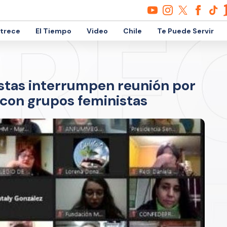
etrece
El Tiempo
Video
Chile
Te Puede Servir
stas interrumpen reunión por
con grupos feministas