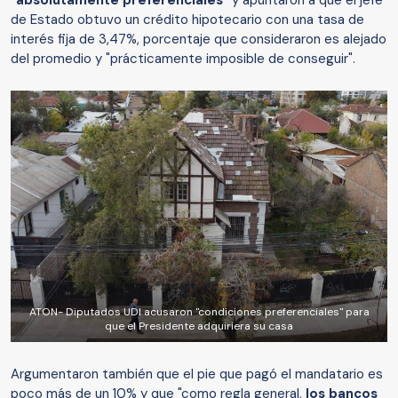
"absolutamente preferenciales"
y apuntaron a que el jefe
de Estado obtuvo un crédito hipotecario con una tasa de
interés fija de 3,47%, porcentaje que consideraron es alejado
del promedio y "prácticamente imposible de conseguir".
ATON- Diputados UDI acusaron "condiciones preferenciales" para
que el Presidente adquiriera su casa
Argumentaron también que el pie que pagó el mandatario es
poco más de un 10% y que "como regla general,
los bancos