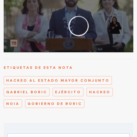
ETIQUETAS DE ESTA NOTA
HACKEO AL ESTADO MAYOR CONJUNTO
GABRIEL BORIC
EJÉRCITO
HACKEO
NOIA
GOBIERNO DE BORIC