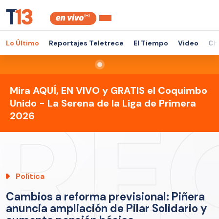
Lo Último
Reportajes Teletrece
El Tiempo
Video
Ch
Mira AQUÍ, EN VIVO y GRATIS el Coquimbo
Unido - La Serena de la Liga de Primera
2026
Política
Cambios a reforma previsional: Piñera
anuncia ampliación de Pilar Solidario y