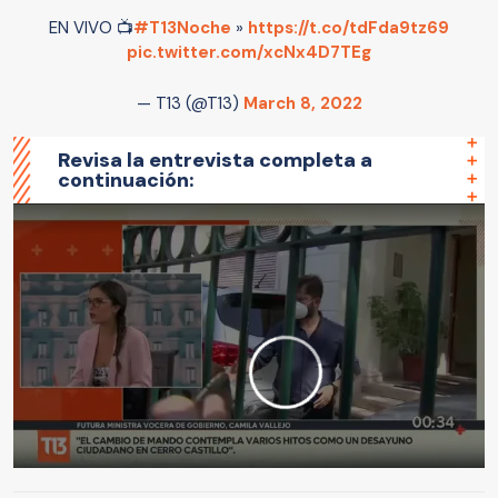
EN VIVO 📺
#T13Noche
»
https://t.co/tdFda9tz69
pic.twitter.com/xcNx4D7TEg
— T13 (@T13)
March 8, 2022
Revisa la entrevista completa a
continuación: