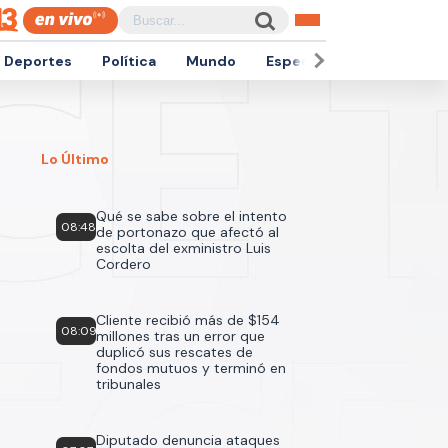
Deportes
Política
Mundo
Espectáculos
Empren
Lo Último
Qué se sabe sobre el intento
08:48
de portonazo que afectó al
escolta del exministro Luis
Cordero
Cliente recibió más de $154
08:09
millones tras un error que
duplicó sus rescates de
fondos mutuos y terminó en
tribunales
Diputado denuncia ataques