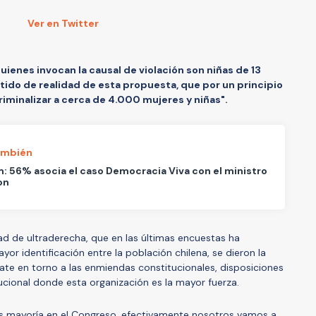
Ver en Twitter
quienes invocan la causal de violación son niñas de 13
tido de realidad de esta propuesta, que por un principio
iminalizar a cerca de 4.000 mujeres y niñas".
ambién
 56% asocia el caso Democracia Viva con el ministro
on
dad de ultraderecha, que en las últimas encuestas ha
r identificación entre la población chilena, se dieron la
e en torno a las enmiendas constitucionales, disposiciones
ucional donde esta organización es la mayor fuerza.
s mayoría en el Congreso, efectivamente nosotros vamos a