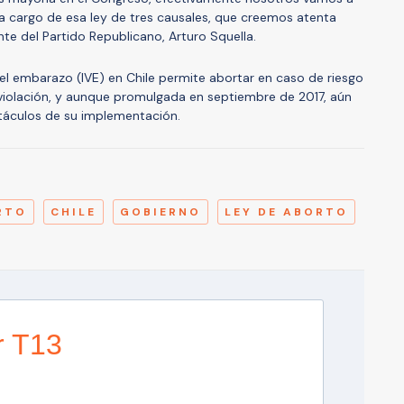
a cargo de esa ley de tres causales, que creemos atenta
ente del Partido Republicano, Arturo Squella.
del embarazo (IVE) en Chile permite abortar en caso de riesgo
y violación, y aunque promulgada en septiembre de 2017, aún
táculos de su implementación.
A
RTO
CHILE
GOBIERNO
LEY DE ABORTO
r T13