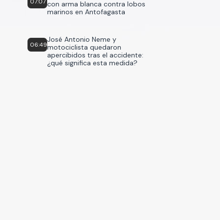
07:07
con arma blanca contra lobos
marinos en Antofagasta
José Antonio Neme y
06:49
motociclista quedaron
apercibidos tras el accidente:
¿qué significa esta medida?