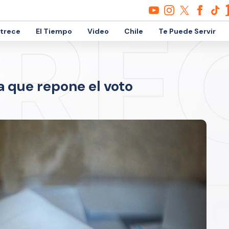
etrece
El Tiempo
Video
Chile
Te Puede Servir
 que repone el voto