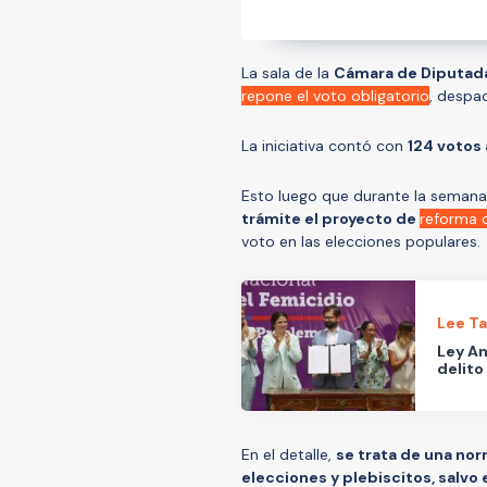
La sala de la
Cámara de Diputad
repone el voto obligatorio
, despa
La iniciativa contó con
124 votos 
Esto luego que durante la seman
trámite el proyecto de
reforma c
voto en las elecciones populares.
Lee T
Ley An
delito
En el detalle,
se trata de una nor
elecciones y plebiscitos, salvo 