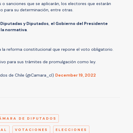
as o sanciones que se aplicarán, los electores que estarán
to para su determinación, entre otras.
Diputadas y Diputados
,
el Gobierno del Presidente
 la normativa
.
la reforma constitucional que repone el voto obligatorio.
ivo para sus trámites de promulgación como ley.
ados de Chile (@Camara_cl)
December 19, 2022
A
ÁMARA DE DIPUTADOS
NAL
VOTACIONES
ELECCIONES