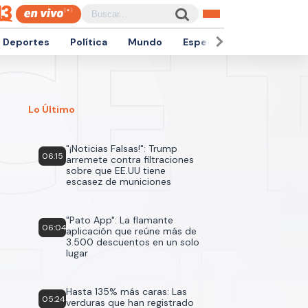
Deportes
Política
Mundo
Espectáculos
Empren
Lo Último
"¡Noticias Falsas!": Trump
06:15
arremete contra filtraciones
sobre que EE.UU tiene
escasez de municiones
"Pato App": La flamante
06:04
aplicación que reúne más de
3.500 descuentos en un solo
lugar
Hasta 135% más caras: Las
05:24
verduras que han registrado