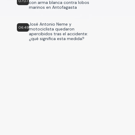
07:07
con arma blanca contra lobos
marinos en Antofagasta
José Antonio Neme y
06:49
motociclista quedaron
apercibidos tras el accidente:
¿qué significa esta medida?