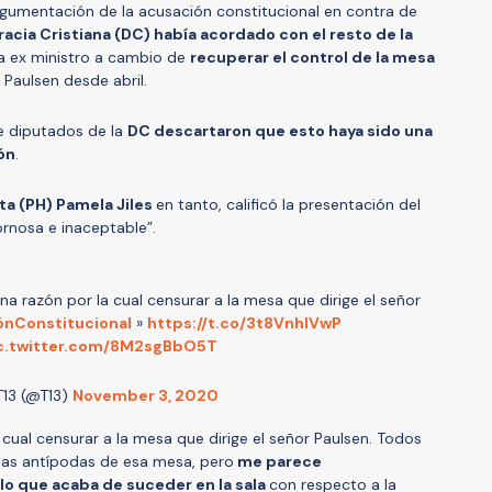
argumentación de la acusación constitucional en contra de
cia Cristiana (DC) había acordado con el resto de la
ra ex ministro a cambio de
recuperar el control de la mesa
 Paulsen desde abril.
e diputados de la
DC descartaron que esto haya sido una
ón
.
ta (PH) Pamela Jiles
en tanto, calificó la presentación del
nosa e inaceptable”.
na razón por la cual censurar a la mesa que dirige el señor
nConstitucional
»
https://t.co/3t8VnhIVwP
c.twitter.com/8M2sgBbO5T
T13 (@T13)
November 3, 2020
cual censurar a la mesa que dirige el señor Paulsen. Todos
las antípodas de esa mesa, pero
me parece
o que acaba de suceder en la sala
con respecto a la