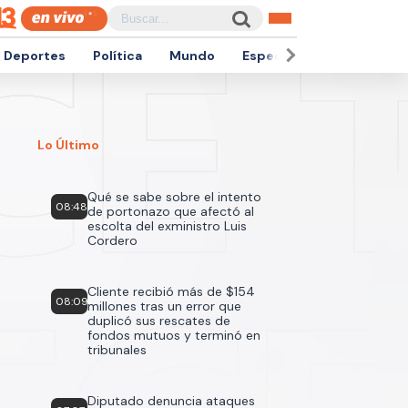
Deportes
Política
Mundo
Espectáculos
Empren
Lo Último
Qué se sabe sobre el intento
08:48
de portonazo que afectó al
escolta del exministro Luis
Cordero
Cliente recibió más de $154
08:09
millones tras un error que
duplicó sus rescates de
fondos mutuos y terminó en
tribunales
Diputado denuncia ataques