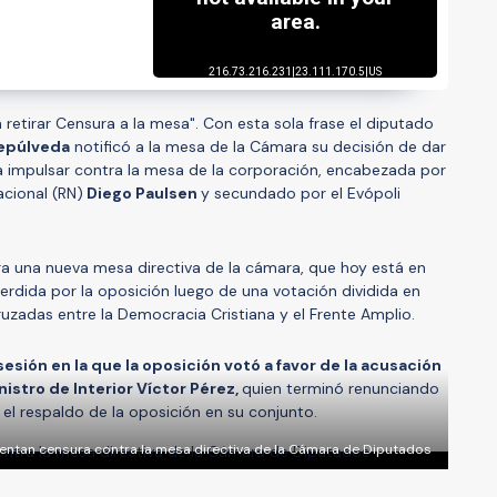
retirar Censura a la mesa". Con esta sola frase el diputado
Sepúlveda
notificó a la mesa de la Cámara su decisión de dar
a impulsar contra la mesa de la corporación, encabezada por
cional (RN)
Diego Paulsen
y secundado por el Evópoli
ra una nueva mesa directiva de la cámara, que hoy está en
perdida por la oposición luego de una votación dividida en
ruzadas entre la Democracia Cristiana y el Frente Amplio.
esión en la que la oposición votó a favor de la acusación
istro de Interior Víctor Pérez,
quien terminó renunciando
l respaldo de la oposición en su conjunto.
entan censura contra la mesa directiva de la Cámara de Diputados