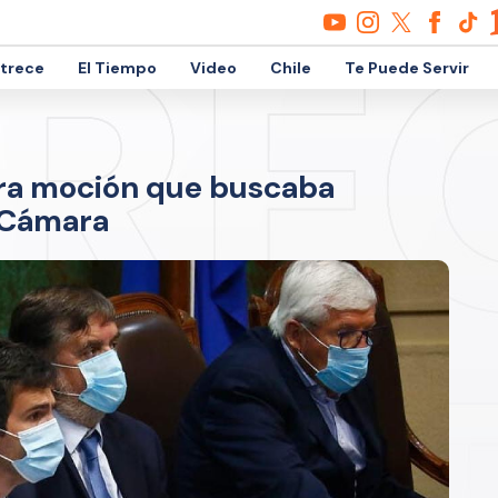
etrece
El Tiempo
Video
Chile
Te Puede Servir
ira moción que buscaba
a Cámara