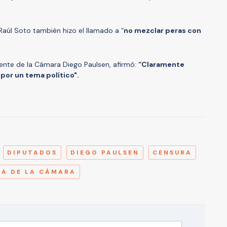
Raúl Soto también hizo el llamado a “
no mezclar peras con
idente de la Cámara Diego Paulsen, afirmó:
“Claramente
 por un tema político".
A
DIPUTADOS
DIEGO PAULSEN
CENSURA
SA DE LA CÁMARA