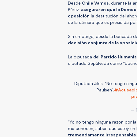
Desde
Chile Vamos
, durante la 
Pérez,
aseguraron que la Democra
oposición
la destitución del aho
de la cámara que es presidida por
Sin embargo, desde la bancada d
decisión conjunta de la oposici
La diputada del
Partido Humanis
diputado Sepúlveda como “bochor
Diputada Jiles: "No tengo ningu
Paulsen".
#Acusació
pi
— 
“Yo no tengo ninguna razón por la 
me conocen, saben que estoy en 
tremendamente irresponsable l