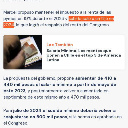
Marcel propuso mantener el impuesto a la renta de las
pymes en 10% durante el 2023 y
subirlo solo a un 12,5 en
2024
, lo que logró el respaldo del resto del Congreso.
Lee También
Salario Mínimo: Los montos que
ponen a Chile en el top 3 de América
Latina
La propuesta del gobierno, propone
aumentar de 410 a
440 mil pesos el salario mínimo a partir de mayo de
este 2023,
y posteriormente volver a aumentarlo en
septiembre de este mismo año a 470 mil pesos.
Para
julio de 2024 el sueldo mínimo debería volver a
reajustarse en 500 mil pesos
, si la norma es aprobada en
el Congreso.