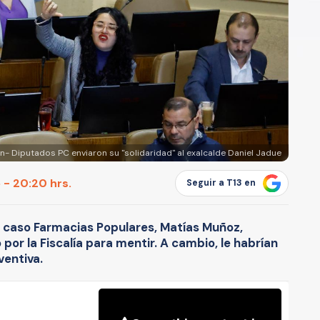
n- Diputados PC enviaron su "solidaridad" al exalcalde Daniel Jadue
 - 20:20 hrs.
Seguir a T13 en
l caso Farmacias Populares, Matías Muñoz,
por la Fiscalía para mentir. A cambio, le habrían
ventiva.