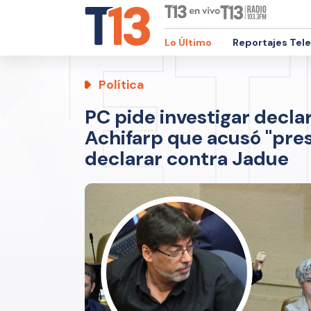
Lo Último
Reportajes Tel
Política
PC pide investigar decla
Achifarp que acusó "presi
declarar contra Jadue