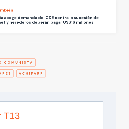
ambién
ia acoge demanda del CDE contra la sucesión de
et y herederos deberán pagar US$16 millones
A
O COMUNISTA
ARES
ACHIFARP
r T13