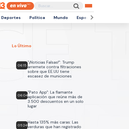
Deportes
Política
Mundo
Espectáculos
Empren
Lo Último
"¡Noticias Falsas!": Trump
06:15
arremete contra filtraciones
sobre que EE.UU tiene
escasez de municiones
"Pato App": La flamante
06:04
aplicación que reúne más de
3.500 descuentos en un solo
lugar
Hasta 135% más caras: Las
05:24
verduras que han registrado