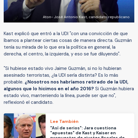
Aton- José Antonio Kast, candidato republicano
Kast explicó que entró a la UDI "con una convicción de que
íbamos a plantear ciertas cosas de manera directa. Guzmán
tenía su mirada de lo que era la política en general, la
derecha, el centro, la izquierda, y eso se fue diluyendo".
"Si hubiese estado vivo Jaime Guzmán, si no lo hubieran
asesinado terroristas, ¿la UDI sería distinta? Es lo más
probable.
¿Nosotros nos habríamos retirado de la UDI,
algunos que lo hicimos en el año 2016?
Si Guzmán hubiera
estado vivo, manteniendo la línea, puede ser que no",
reflexionó el candidato.
Lee También
"Así de serios": Jara cuestiona
"apuestas" de Kast y Kaiser en
propuestas de ajustes fiscales de