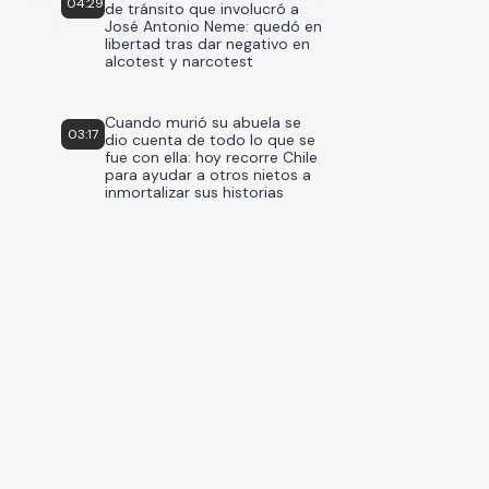
04:29
de tránsito que involucró a
José Antonio Neme: quedó en
libertad tras dar negativo en
alcotest y narcotest
Cuando murió su abuela se
03:17
dio cuenta de todo lo que se
fue con ella: hoy recorre Chile
para ayudar a otros nietos a
inmortalizar sus historias