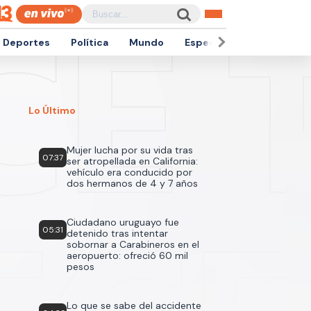
Deportes
Política
Mundo
Espectáculos
Empren
Lo Último
Mujer lucha por su vida tras
07:37
ser atropellada en California:
vehículo era conducido por
dos hermanos de 4 y 7 años
Ciudadano uruguayo fue
05:31
detenido tras intentar
sobornar a Carabineros en el
aeropuerto: ofreció 60 mil
pesos
Lo que se sabe del accidente