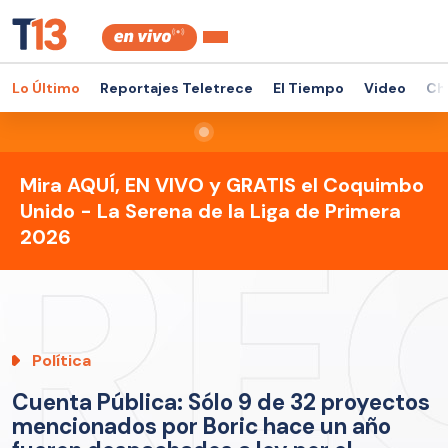
Lo Último
Reportajes Teletrece
El Tiempo
Video
Ch
Mira AQUÍ, EN VIVO y GRATIS el Coquimbo
Unido - La Serena de la Liga de Primera
2026
Política
Cuenta Pública: Sólo 9 de 32 proyectos
mencionados por Boric hace un año