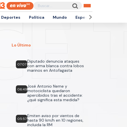
Deportes
Política
Mundo
Espectáculos
Empren
Lo Último
Diputado denuncia ataques
07:07
con arma blanca contra lobos
marinos en Antofagasta
José Antonio Neme y
06:49
motociclista quedaron
apercibidos tras el accidente:
¿qué significa esta medida?
Emiten aviso por vientos de
05:57
hasta 90 km/h en 10 regiones,
incluida la RM