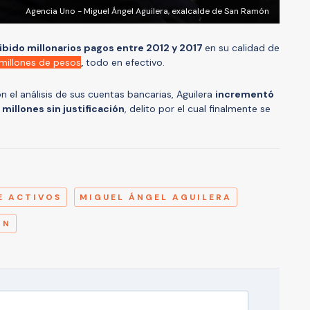
Agencia Uno - Miguel Ángel Aguilera, exalcalde de San Ramón
ibido millonarios pagos entre 2012 y 2017
en su calidad de
millones de pesos
,
todo en efectivo.
 el análisis de sus cuentas bancarias, Aguilera
incrementó
millones sin justificación
, delito por el cual finalmente se
A
E ACTIVOS
MIGUEL ÁNGEL AGUILERA
ÓN