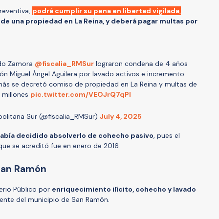
preventiva,
podrá cumplir su pena en libertad vigilada,
de una propiedad en La Reina, y deberá pagar multas por
rdo Zamora
@fiscalia_RMSur
lograron condena de 4 años
ón Miguel Ángel Aguilera por lavado activos e incremento
más se decretó comiso de propiedad en La Reina y multas de
 millones
pic.twitter.com/VEOJrQ7qPl
politana Sur (@fiscalia_RMSur)
July 4, 2025
había decidido absolverlo de cohecho pasivo
, pues el
o que se acreditó fue en enero de 2016.
 San Ramón
terio Público por
enriquecimiento ilícito, cohecho y lavado
frente del municipio de San Ramón.