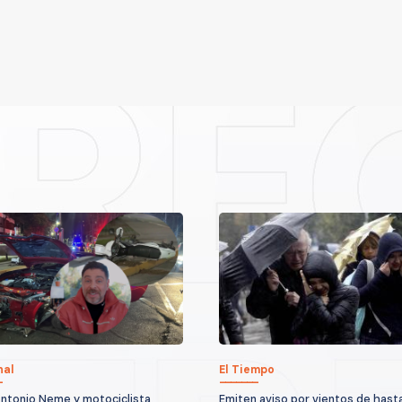
nal
El Tiempo
ntonio Neme y motociclista
Emiten aviso por vientos de hast