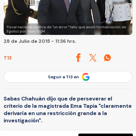
Fiscal nacional califica de "un error" fallo que anuló formalización de
Eguiluz por caso SQM
28 de Julio de 2015 - 11:36 hrs.
T13
Seguir a T13 en
Sabas Chahuán dijo que de perseverar el
criterio de la magistrada Ema Tapia "claramente
derivaría en una restricción grande a la
investigación".