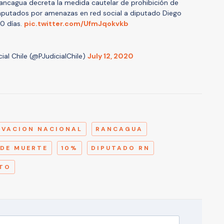
ncagua decreta la medida cautelar de prohibición de
 imputados por amenazas en red social a diputado Diego
30 días.
pic.twitter.com/UfmJqokvkb
ial Chile (@PJudicialChile)
July 12, 2020
A
OVACION NACIONAL
RANCAGUA
DE MUERTE
10%
DIPUTADO RN
NTO