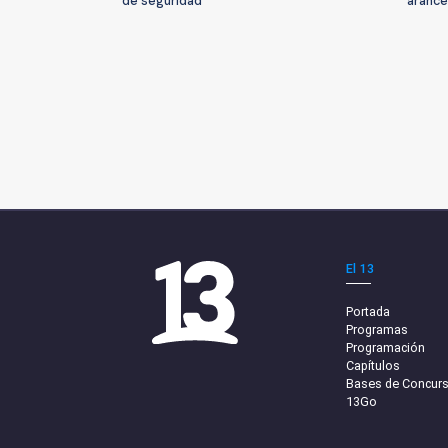
de seguridad
arance
El 13
Portada
Programas
Programación
Capítulos
Bases de Concur
13Go