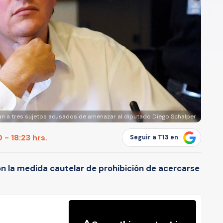
an a tres sujetos acusados de amenazar al diputado Diego Schalper
 - 18:23 hrs.
Seguir a T13 en
 la medida cautelar de prohibición de acercarse