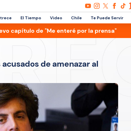
etrece
El Tiempo
Video
Chile
Te Puede Servir
evo capítulo de "Me enteré por la prensa"
s acusados de amenazar al