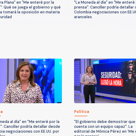
ra Plana" en "Me enteré por la
"La Moneda al día" en "Me enteré 
": Qué se juega el gobierno y qué
prensa": Canciller podría detallar
a tomará la oposición en materia
Colombia negociaciones con EE.U
uridad
aranceles
ca
Política
neda al día" en "Me enteré por la
"El gobierno debe demostrar que
": Canciller podría detallar desde
cuenta con un equipo capaz": La
ia negociaciones con EE.UU. por
editorial de Mónica Pérez en 'Me