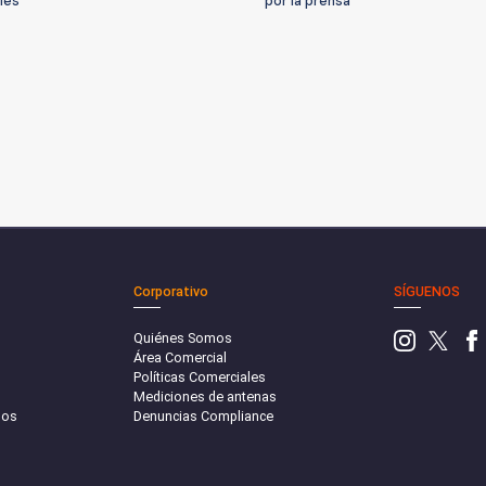
les
por la prensa'
Corporativo
SÍGUENOS
Quiénes Somos
Área Comercial
Políticas Comerciales
Mediciones de antenas
sos
Denuncias Compliance