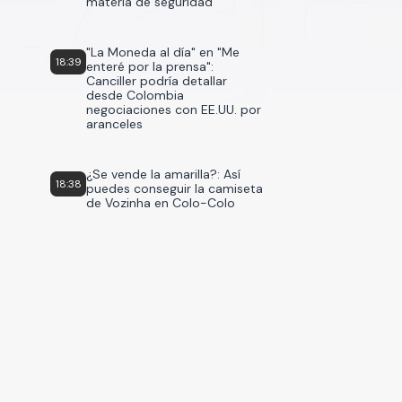
materia de seguridad
"La Moneda al día" en "Me
18:39
enteré por la prensa":
Canciller podría detallar
desde Colombia
negociaciones con EE.UU. por
aranceles
¿Se vende la amarilla?: Así
18:38
puedes conseguir la camiseta
de Vozinha en Colo-Colo